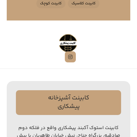
کابینت کلاسیک
کابینت کوچک
کابینت آشپزخانه
پیشکاری
کابینت استوک آکبند پیشکاری واقع در فلکه دوم
صادقیه، بزرگراه جناح، نبش خیابان طاهریان با بیش