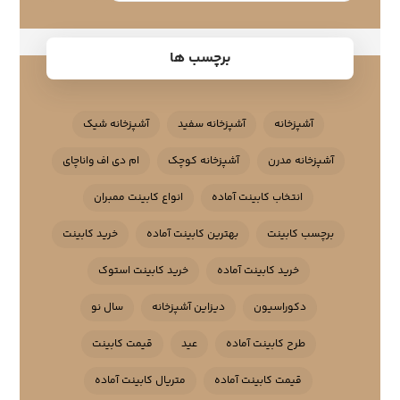
برچسب ها
آشپزخانه
آشپزخانه سفید
آشپزخانه شیک
آشپزخانه مدرن
آشپزخانه کوچک
ام دی اف واناچای
انتخاب کابینت آماده
انواع کابینت ممبران
برچسب کابینت
بهترین کابینت آماده
خرید کابینت
خرید کابینت آماده
خرید کابینت استوک
دکوراسیون
دیزاین آشپزخانه
سال نو
طرح کابینت آماده
عید
قیمت کابینت
قیمت کابینت آماده
متریال کابینت آماده