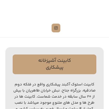
کابینت آشپزخانه
پیشکاری
کابینت استوک آکبند پیشکاری واقع در فلکه دوم
صادقیه، بزرگراه جناح، نبش خیابان طاهریان با بیش
از ۲۰ سال سابقه در خدمت شماست. کابینت ها در
طرح ها و مدل های متنوع موجود میباشد با نصب
کمتر از ۴ ساعت و ارسال فوری به سراسر کشور و