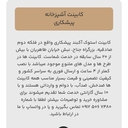
کابینت آشپزخانه
پیشکاری
کابینت استوک آکبند پیشکاری واقع در فلکه دوم
صادقیه، بزرگراه جناح، نبش خیابان طاهریان با بیش
از ۲۰ سال سابقه در خدمت شماست. کابینت ها در
طرح ها و مدل های متنوع موجود میباشد با نصب
کمتر از ۴ ساعت و ارسال فوری به سراسر کشور و
کیفیت تضمینی و قیمت بسیار مناسب همه کابینت
ها ضدخش، ضدآب، با دوام و وارداتی هستند و با
۱۰ سال گارانتی خدمت شما تقدیم میشوند برای
مشاوره خرید و توضیحات بیشتر، لطفا با شماره
۷۴۸۰ ۵۰۶ ۰۹۱۲ تماس بگیرید و یا در واتساپ با ما
در ارتباط باشید.