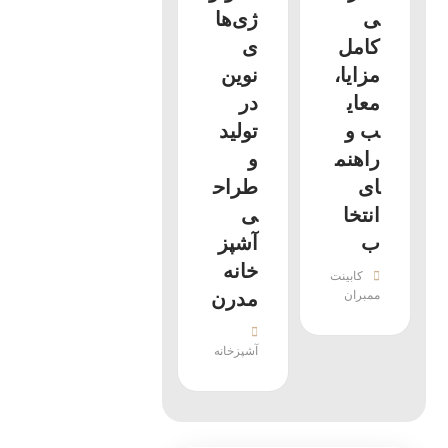
ی
ژی‌ها
کامل
ی
مزایا،
نوین
معای
در
ب و
تولید
راهنم
و
ای
طراح
انتخا
ی
ب
آشپز
خانه
کابینت
ممبران
مدرن
آشپزخانه