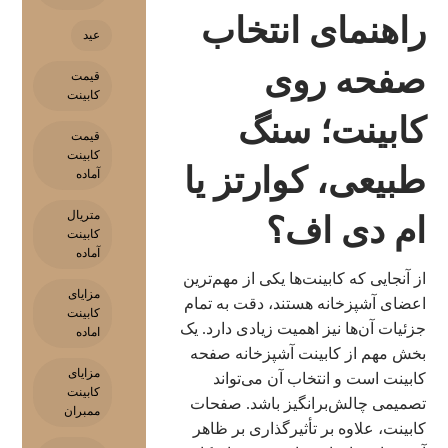
راهنمای انتخاب
عید
صفحه روی
قیمت
کابینت
کابینت؛ سنگ
قیمت
کابینت
طبیعی، کوارتز یا
آماده
متریال
ام دی اف؟
کابینت
آماده
از آنجایی که کابینت‌ها یکی از مهم‌ترین
مزایای
اعضای آشپزخانه هستند، دقت به تمام
کابینت
جزئیات آن‌ها نیز اهمیت زیادی دارد. یک
اماده
بخش مهم از کابینت آشپزخانه صفحه
مزایای
کابینت است و انتخاب آن می‌تواند
کابینت
تصمیمی چالش‌برانگیز باشد. صفحات
ممبران
کابینت، علاوه بر تأثیرگذاری بر ظاهر