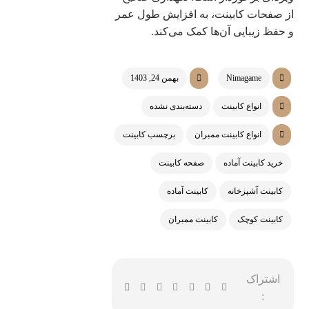
از صفحات کابینت، به افزایش طول عمر
و حفظ زیبایی آن‌ها کمک می‌کند.
Nimagame
بهمن 24, 1403
انواع کابینت
دسته‌بندی نشده
انواع کابینت ممبران
برچسب کابینت
خرید کابینت آماده
صفحه کابینت
کابینت آشپزخانه
کابینت آماده
کابینت کوچک
کابینت ممبران