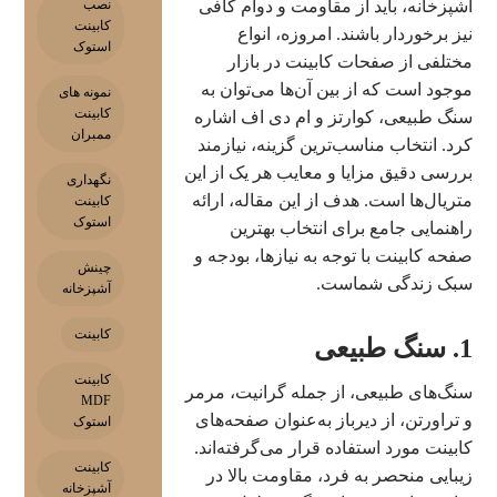
نصب
آشپزخانه، باید از مقاومت و دوام کافی
کابینت
نیز برخوردار باشند. امروزه، انواع
استوک
مختلفی از صفحات کابینت در بازار
موجود است که از بین آن‌ها می‌توان به
نمونه های
کابینت
سنگ طبیعی، کوارتز و ام دی اف اشاره
ممبران
کرد. انتخاب مناسب‌ترین گزینه، نیازمند
بررسی دقیق مزایا و معایب هر یک از این
نگهداری
متریال‌ها است. هدف از این مقاله، ارائه
کابینت
استوک
راهنمایی جامع برای انتخاب بهترین
صفحه کابینت با توجه به نیازها، بودجه و
چینش
سبک زندگی شماست.
آشپزخانه
کابینت
1. سنگ طبیعی
کابینت
سنگ‌های طبیعی، از جمله گرانیت، مرمر
MDF
و تراورتن، از دیرباز به‌عنوان صفحه‌های
استوک
کابینت مورد استفاده قرار می‌گرفته‌اند.
کابینت
زیبایی منحصر به فرد، مقاومت بالا در
آشپزخانه