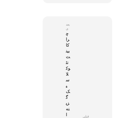
بعد
ی
چ
را
کا
بین
ت
نئ
وک
لا
س
ی
ک
گ
زی
نه‌
ا
قبلی