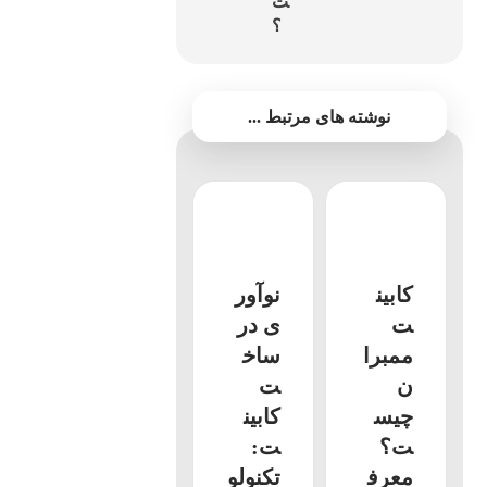
ت
؟
نوشته های مرتبط ...
کابین
نوآور
ت
ی در
ممبرا
ساخ
ن
ت
چیس
کابین
ت؟
ت:
معرف
تکنولو