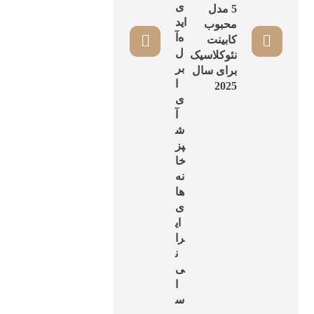
ی
5 مدل
اید
محبوب
ه‌آ
کابینت
ل
نئوکلاسیک
بر
برای سال
ا
2025
ی
آ
ش
پز
خا
نه‌
ها
ی
ای
را
ن
ی
ا
س