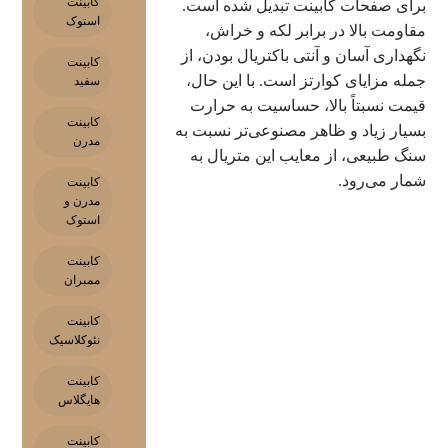
کابینت
برای صفحات کابینت تبدیل شده است.
استوک
مقاومت بالا در برابر لکه و خراش،
نگهداری آسان و آنتی باکتریال بودن، از
کابینت
جمله مزایای کوارتز است. با این حال،
سفید
قیمت نسبتاً بالا، حساسیت به حرارت
کابینت
بسیار زیاد و ظاهر مصنوعی‌تر نسبت به
مدرن
سنگ طبیعی، از معایب این متریال به
شمار می‌رود.
کابینت
مدرن و
استوک
کابینت
ممبران
کابینت
نئوکلاسیک
کابینت
هایگلاس
کابینت