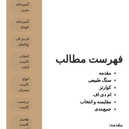
آشپزخانه
مدرن
آشپزخانه
کوچک
ام دی اف
واناچای
فهرست مطالب
انتخاب
کابینت
آماده
مقدمه
انواع
سنگ طبیعی
کابینت
کوارتز
ممبران
ام دی اف
مقایسه و انتخاب
برچسب
کابینت
جمع‌بندی
بهترین
کابینت
مقدمه: