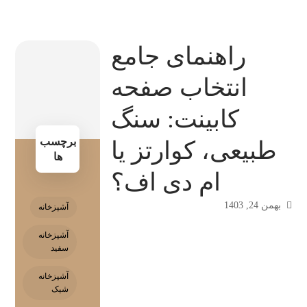
راهنمای جامع
انتخاب صفحه
کابینت: سنگ
برچسب
طبیعی، کوارتز یا
ها
ام دی اف؟
بهمن 24, 1403
آشپزخانه
آشپزخانه
سفید
آشپزخانه
شیک