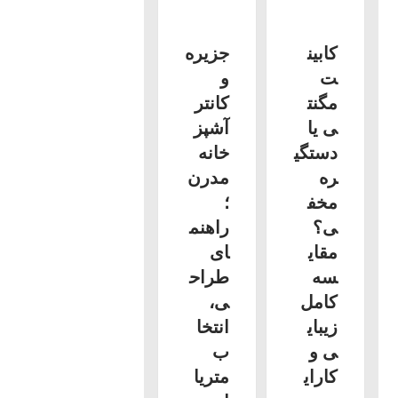
کابین
جزیره
ت
و
مگنت
کانتر
ی یا
آشپز
دستگی
خانه
ره
مدرن
مخف
؛
ی؟
راهنم
مقای
ای
سه
طراح
کامل
ی،
زیبای
انتخا
ی و
ب
کارای
متریا