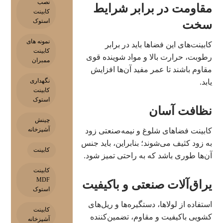
نصب
مقاومت در برابر شرایط
کابینت
استوک
سخت
نمونه های
کابینت‌های این فضاها باید در برابر
کابینت
رطوبت، حرارت بالا و مواد شوینده قوی
ممبران
مقاوم باشند تا عمر مفید آن‌ها افزایش
نگهداری
یابد.
کابینت
استوک
نظافت آسان
چینش
آشپزخانه
کابینت فضاهای شلوغ و نیمه‌صنعتی زود
به زود کثیف می‌شوند؛ بنابراین، باید جنس
کابینت
آن‌ها طوری باشد که به راحتی تمیز شود.
کابینت
MDF
یراق‌آلات صنعتی و باکیفیت
استوک
استفاده از لولاها، دستگیره‌ها و ریل‌های
کابینت
کشویی باکیفیت و مقاوم، تضمین‌کننده
آشپزخانه