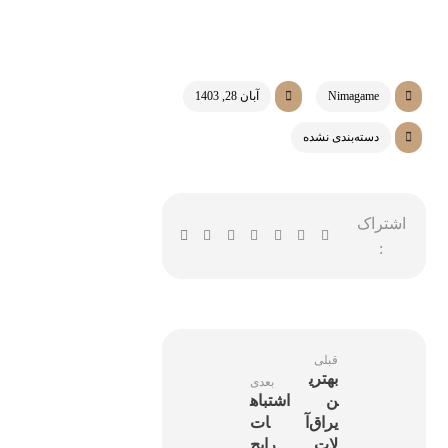
Nimagame
آبان 28, 1403
دسته‌بندی نشده
قبلی
بهتری
بعدی
ن
اشتباه
یراق‌آ
ات
لات
رایج