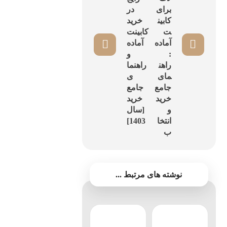
برای
در
کابین
خرید
ت
کابینت
آماده
آماده
:
و
راهن
راهنما
مای
ی
جامع
جامع
خرید
خرید
و
[سال
انتخا
1403]
ب
نوشته های مرتبط ...