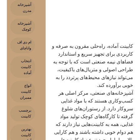
آشپزخانه
مدرن
آشپزخانه
کوچک
ام دی اف
کابینت آماده، راه‌حلی مقرون به صرفه و
واناچای
کاربردی برای تجهیز سریع و استاندارد
انتخاب
فضاهای نیمه صنعتی است که با توجه به
کابینت
طراحی اصولی و متریال‌های باکیفیت،
آماده
می‌تواند نیازهای محیط‌های پرتردد را به
خوبی برآورده کند.
انواع
کابینت
آشپزخانه‌های صنعتی، مرکز اصلی هر
ممبران
کسب‌وکاری هستند که با مواد غذایی
سروکار دارد. از رستوران‌های شلوغ
برچسب
گرفته تا کارگاه‌های کوچک تولید مواد
کابینت
غذایی، همه به کابینت‌هایی نیاز دارند که
بهترین
هم دوام خوبی داشته باشند و هم کارایی
کابینت
بالایی. اما با وجود تنوع زیاد کابینت‌ها،