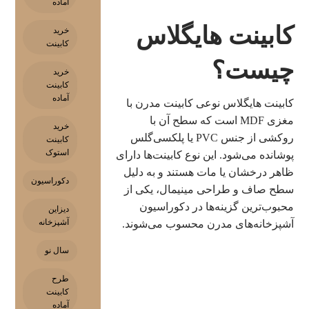
آماده
کابینت هایگلاس
خرید
کابینت
چیست؟
خرید
کابینت
آماده
کابینت هایگلاس نوعی کابینت مدرن با
مغزی MDF است که سطح آن با
خرید
روکشی از جنس PVC یا پلکسی‌گلس
کابینت
استوک
پوشانده می‌شود. این نوع کابینت‌ها دارای
ظاهر درخشان یا مات هستند و به دلیل
دکوراسیون
سطح صاف و طراحی مینیمال، یکی از
محبوب‌ترین گزینه‌ها در دکوراسیون
دیزاین
آشپزخانه
آشپزخانه‌های مدرن محسوب می‌شوند.
سال نو
طرح
کابینت
آماده