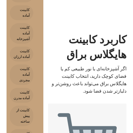
کابینت
آماده
کابینت
آماده
کاربرد کابینت
آشپزخانه
هایگلاس براق
کابینت
آماده ارزان
اگر آشپزخانه‌ای با نور طبیعی کم یا
کابینت
آماده
فضای کوچک دارید، انتخاب کابینت
مجردی
هایگلاس براق می‌تواند باعث روشن‌تر و
دلبازتر شدن فضا شود.
کابینت
آماده مدرن
کابینت از
پیش
ساخته