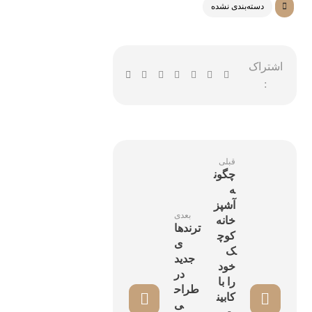
دسته‌بندی نشده
قبلی
چگون
ه
آشپز
بعدی
خانه
ترندها
کوچ
ی
ک
جدید
خود
در
را با
طراح
کابین
ی