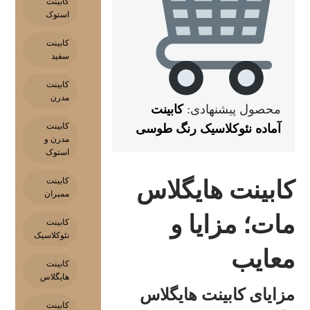
کابینت
استوک
کابینت
سفید
کابینت
مدرن
محصول پیشنهادی:
کابینت
کابینت
آماده نئوکلاسیک رنگ طوسی
مدرن و
استوک
کابینت
کابینت هایگلاس
ممبران
مات؛ مزایا و
کابینت
نئوکلاسیک
معایب
کابینت
هایگلاس
مزایای کابینت هایگلاس
کابینت