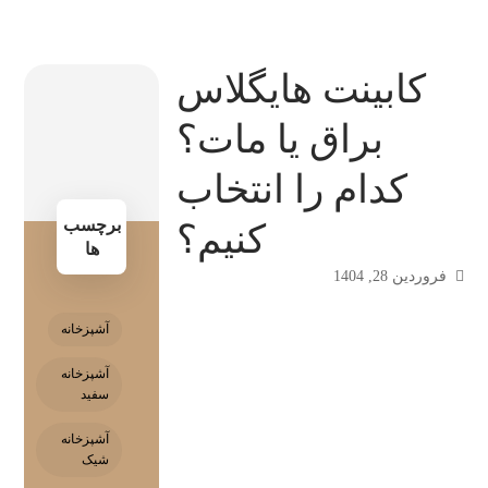
کابینت هایگلاس
براق یا مات؟
کدام را انتخاب
برچسب
کنیم؟
ها
فروردین 28, 1404
آشپزخانه
آشپزخانه
سفید
آشپزخانه
شیک