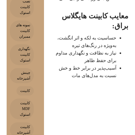
نصب
کابینت
استوک
معایب کابینت هایگلاس
براق:
نمونه های
کابینت
ممبران
حساسیت به لکه و اثر انگشت،
به‌ویژه در رنگ‌های تیره
نگهداری
نیاز به نظافت و نگهداری مداوم
کابینت
برای حفظ ظاهر
استوک
آسیب‌پذیر در برابر خط و خش
چینش
نسبت به مدل‌های مات
آشپزخانه
کابینت
کابینت
MDF
استوک
کابینت
آشپزخانه