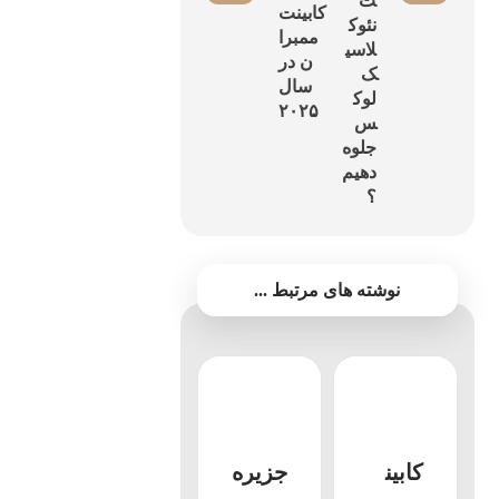
ت
کابینت
نئوک
ممبرا
لاسی
ن در
ک
سال
لوک
۲۰۲۵
س
جلوه
دهیم
؟
نوشته های مرتبط ...
کابین
جزیره