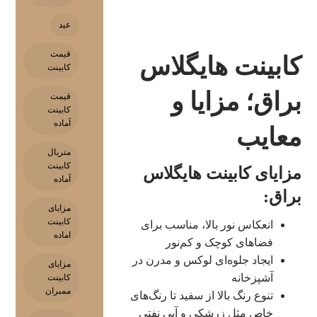
عید
قیمت
کابینت هایگلاس
کابینت
براق؛ مزایا و
قیمت
کابینت
آماده
معایب
متریال
کابینت
مزایای کابینت هایگلاس
آماده
براق:
مزایای
کابینت
انعکاس نور بالا، مناسب برای
اماده
فضاهای کوچک و کم‌نور
ایجاد جلوه‌ای لوکس و مدرن در
مزایای
آشپزخانه
کابینت
ممبران
تنوع رنگ بالا از سفید تا رنگ‌های
خاص مثل زرشکی و آبی نفتی