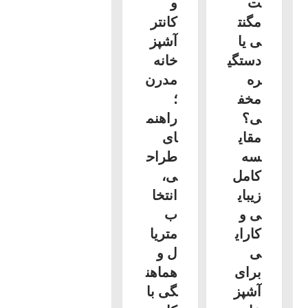
ت
و
مگنت
کانتر
ی یا
آشپز
دستگی
خانه
ره
مدرن
مخف
؛
ی؟
راهنم
مقای
ای
سه
طراح
کامل
ی،
زیبای
انتخا
ی و
ب
کارای
متریا
ی
ل و
برای
هماهن
آشپز
گی با