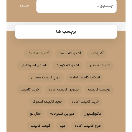
جستجو
برچسب ها
آشپزخانه
آشپزخانه سفید
آشپزخانه شیک
آشپزخانه مدرن
آشپزخانه کوچک
ام دی اف واناچای
انتخاب کابینت آماده
انواع کابینت ممبران
برچسب کابینت
بهترین کابینت آماده
خرید کابینت
خرید کابینت آماده
خرید کابینت استوک
دکوراسیون
دیزاین آشپزخانه
سال نو
طرح کابینت آماده
عید
قیمت کابینت