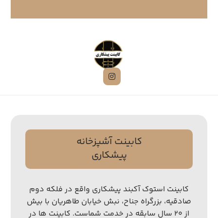
کابینت آشپزخانه
پیشکاری
کابینت استوک آکبند پیشکاری واقع در فلکه دوم
صادقیه، بزرگراه جناح، نبش خیابان طاهریان با بیش
از ۲۰ سال سابقه در خدمت شماست. کابینت ها در