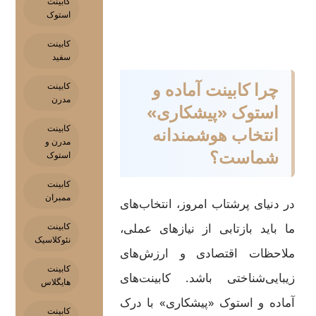
کابینت
استوک
کابینت
سفید
چرا کابینت آماده و
کابینت
مدرن
استوک «پیشکاری»
کابینت
انتخاب هوشمندانه
مدرن و
شماست؟
استوک
کابینت
ممبران
در دنیای پرشتاب امروز، انتخاب‌های
ما باید بازتابی از نیازهای عملی،
کابینت
نئوکلاسیک
ملاحظات اقتصادی و ارزش‌های
کابینت
زیبایی‌شناختی باشد. کابینت‌های
هایگلاس
آماده و استوک «پیشکاری» با درک
کابینت