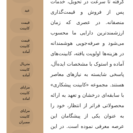
گرفته تا سرعت در تحویل، خدمات
عید
پس از فروش و قیمت‌گذاری
منصفانه. در عصری که زمان
قیمت
کابینت
ارزشمندترین دارایی ما محسوب
قیمت
می‌شود و صرفه‌جویی هوشمندانه
کابینت
آماده
در هزینه‌ها اولویت یافته، کابینت‌های
آماده و استوک با مشخصات ایده‌آل،
متریال
کابینت
پاسخی شایسته به نیازهای معاصر
آماده
هستند. مجموعه «کابینت پیشکاری»
مزایای
کابینت
با سابقه‌ای درخشان و تعهد به ارائه
اماده
محصولاتی فراتر از انتظار، خود را
مزایای
به عنوان یکی از پیشگامان این
کابینت
ممبران
عرصه معرفی نموده است. در این