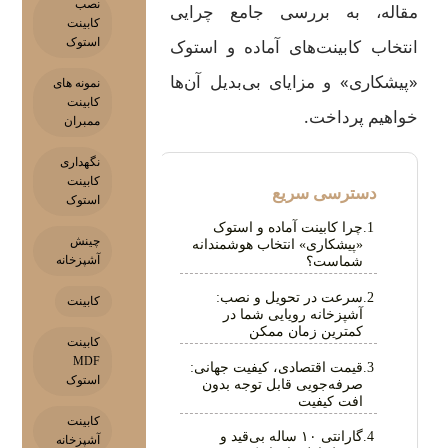
نصب
مقاله، به بررسی جامع چرایی
کابینت
استوک
انتخاب کابینت‌های آماده و استوک
«پیشکاری» و مزایای بی‌بدیل آن‌ها
نمونه های
کابینت
خواهیم پرداخت.
ممبران
نگهداری
کابینت
استوک
چرا کابینت آماده و استوک
چینش
«پیشکاری» انتخاب هوشمندانه
آشپزخانه
شماست؟
سرعت در تحویل و نصب:
کابینت
آشپزخانه رویایی شما در
کمترین زمان ممکن
کابینت
MDF
قیمت اقتصادی، کیفیت جهانی:
استوک
صرفه‌جویی قابل توجه بدون
افت کیفیت
کابینت
گارانتی ۱۰ ساله بی‌قید و
آشپزخانه