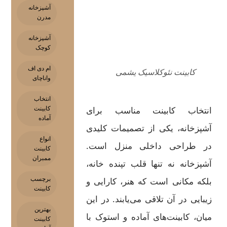
آشپزخانه
مدرن
آشپزخانه
کوچک
ام دی اف
کابینت نئوکلاسیک یشمی
واناچای
انتخاب
انتخاب کابینت مناسب برای
کابینت
آماده
آشپزخانه، یکی از تصمیمات کلیدی
انواع
در طراحی داخلی منزل است.
کابینت
ممبران
آشپزخانه نه تنها قلب تپنده خانه،
برچسب
بلکه مکانی است که هنر، کارایی و
کابینت
زیبایی در آن تلاقی می‌یابند. در این
بهترین
میان، کابینت‌های آماده و استوک با
کابینت