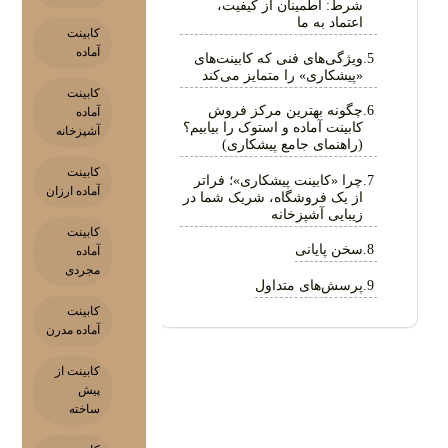
شرط: اطمینان از کیفیت،
اعتماد به ما
کابینت
آماده
ویژگی‌های فنی که کابینت‌های
«پیشکاری» را متمایز می‌کند
کابینت
چگونه بهترین مرکز فروش
آماده
کابینت آماده و استوک را بیابیم؟
آشپزخانه
(راهنمای جامع پیشکاری)
کابینت
چرا «کابینت پیشکاری»؛ فراتر
آماده ارزان
از یک فروشگاه، شریک شما در
زیبایی آشپزخانه
کابینت
سخن پایانی
آماده
مجردی
پرسش‌های متداول
کابینت
آماده مدرن
کابینت از
پیش
ساخته