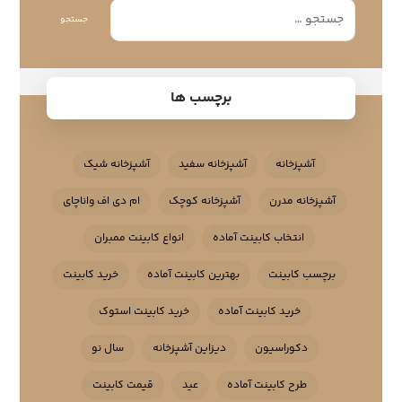
جستجو
برچسب ها
آشپزخانه
آشپزخانه سفید
آشپزخانه شیک
آشپزخانه مدرن
آشپزخانه کوچک
ام دی اف واناچای
انتخاب کابینت آماده
انواع کابینت ممبران
برچسب کابینت
بهترین کابینت آماده
خرید کابینت
خرید کابینت آماده
خرید کابینت استوک
دکوراسیون
دیزاین آشپزخانه
سال نو
طرح کابینت آماده
عید
قیمت کابینت