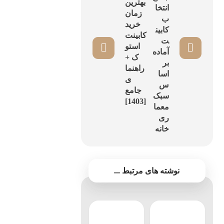
بهترین
انتخا
زمان
ب
خرید
کابین
کابینت
ت
استو
آماده
ک +
بر
راهنما
اسا
ی
س
جامع
سبک
[1403]
معما
ری
خانه
نوشته های مرتبط ...