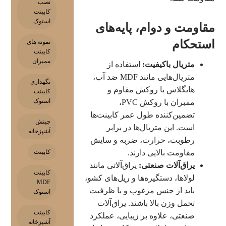
نصب
کابینت
استوک
مقاومت و دوام، پایه‌های
استحکام
نمونه های
کابینت
ممبران
متریال باکیفیت:
استفاده از
متریال‌هایی مانند MDF ضد آب،
نگهداری
هایگلاس با روکش مقاوم و
کابینت
استوک
ممبران با روکش PVC،
تضمین‌کننده طول عمر کابینت‌ها
چینش
است. این متریال‌ها در برابر
آشپزخانه
رطوبت، حرارت، ضربه و سایش
کابینت
مقاومت بالایی دارند.
یراق‌آلات صنعتی:
یراق‌آلاتی مانند
کابینت
لولاها، دستگیره‌ها و ریل‌های کشو،
MDF
باید از جنس مرغوب و با ظرفیت
استوک
تحمل وزن بالا باشند. یراق‌آلات
کابینت
صنعتی، علاوه بر زیبایی، عملکرد
آشپزخانه