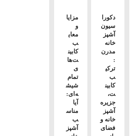
دکورا
مزایا
سیون
و
آشپز
معای
خانه
ب
مدرن
کابین
:
ت‌ها
ترکی
ی
ب
تمام
کابین
شیش
ت،
ه‌ای:
جزیره
آیا
آشپز
مناس
خانه و
ب
فضای
آشپز