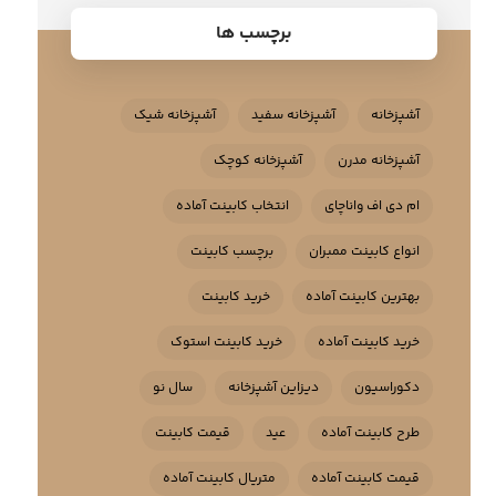
برچسب ها
آشپزخانه
آشپزخانه سفید
آشپزخانه شیک
آشپزخانه مدرن
آشپزخانه کوچک
ام دی اف واناچای
انتخاب کابینت آماده
انواع کابینت ممبران
برچسب کابینت
بهترین کابینت آماده
خرید کابینت
خرید کابینت آماده
خرید کابینت استوک
دکوراسیون
دیزاین آشپزخانه
سال نو
طرح کابینت آماده
عید
قیمت کابینت
قیمت کابینت آماده
متریال کابینت آماده