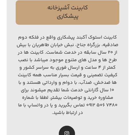
کابینت آشپزخانه
پیشکاری
کابینت استوک آکبند پیشکاری واقع در فلکه دوم
صادقیه، بزرگراه جناح، نبش خیابان طاهریان با بیش
از ۲۰ سال سابقه در خدمت شماست. کابینت ها در
طرح ها و مدل های متنوع موجود میباشد با نصب
کمتر از ۴ ساعت و ارسال فوری به سراسر کشور و
کیفیت تضمینی و قیمت بسیار مناسب همه کابینت
ها ضدخش، ضدآب، با دوام و وارداتی هستند و با
۱۰ سال گارانتی خدمت شما تقدیم میشوند برای
مشاوره خرید و توضیحات بیشتر، لطفا با شماره
۷۴۸۰ ۵۰۶ ۰۹۱۲ تماس بگیرید و یا در واتساپ با ما
در ارتباط باشید.