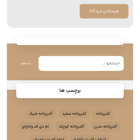
فرستادن دیدگاه
جستجو
برچسب ها
آشپزخانه
آشپزخانه سفید
آشپزخانه شیک
آشپزخانه مدرن
آشپزخانه کوچک
ام دی اف واناچای
انتخاب کابینت آماده
انواع کابینت ممبران