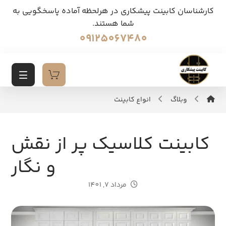
کارشناسان کابینت پیشکاری در هرلحظه آماده پاسخگویی به
شما هستند.
09125067480
وبلاگ
انواع کابینت
کابینت کلاسیک پر از نقش
و نگار
مرداد 7, 1401