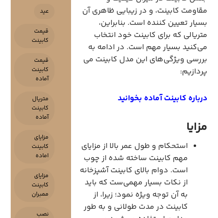
مقاومت کابینت، و در زیبایی ظاهری آن
عید
بسیار تعیین کننده است. بنابراین،
قیمت
متریالی که برای کابینت خود انتخاب
کابینت
می‌کنید بسیار مهم است. در ادامه به
بررسی ویژگی‌های این مدل کابینت می
قیمت
کابینت
پردازیم:
آماده
درباره کابینت آماده بخوانید
متریال
کابینت
آماده
مزایا
مزایای
استحکام و طول عمر بالا از مزایای
کابینت
اماده
مهم کابینت ساخته شده از چوب
است. دوام بالای کابینت آشپزخانه
مزایای
از نکات بسیار مهمی‌ست که باید
کابینت
به آن توجه ویژه نمود؛ زیرا، از
ممبران
کابینت در مدت طولانی و به طور
نصب