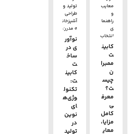
نوآور
کابین
ی در
ت
ساخ
ممبرا
ت
ن
کابین
چیس
ت:
ت؟
تکنول
معرف
وژی‌ه
ی
ای
کامل
نوین
مزایا،
در
معای
تولید