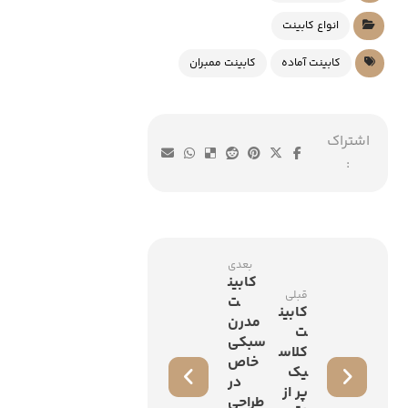
انواع کابینت
کابینت آماده
کابینت ممبران
بعدی
کابین
قبلی
ت
کابین
مدرن
ت
سبکی
کلاس
خاص
یک
در
پر از
طراحی