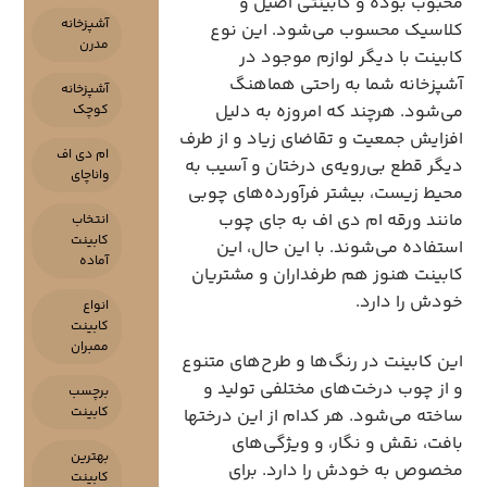
محبوب بوده‌ و کابینتی اصیل و
آشپزخانه
کلاسیک محسوب می‌شود. این نوع
مدرن
کابینت با دیگر لوازم موجود در
آشپزخانه شما به راحتی هماهنگ
آشپزخانه
می‌شود. هرچند که امروزه به دلیل
کوچک
افزایش جمعیت و تقاضای زیاد و از طرف
ام دی اف
دیگر قطع بی‌رویه‌ی درختان و آسیب به
واناچای
محیط زیست، بیشتر فرآورده‌های چوبی
مانند ورقه ام دی اف به جای چوب
انتخاب
کابینت
استفاده می‌شوند. با این حال، این
آماده
کابینت هنوز هم طرفداران و مشتریان
خودش را دارد.
انواع
کابینت
ممبران
این کابینت در رنگ‌ها و طرح‌های متنوع
و از چوب درخت‌های مختلفی تولید و
برچسب
کابینت
ساخته می‌شود. هر کدام از این درختها
بافت، نقش و نگار، و ویژگی‌های
بهترین
مخصوص به خودش را دارد. برای
کابینت