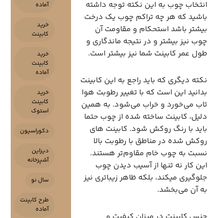
انتخاب چوب به این نکته توجه داشته
آماده
باشید که هر چه تراکم چوب یک درخت
خرید
بیشتر باشد استحکام و مقاومت آن
کابینت
چوب نیز بیشتر و در نتیجه ماندگاری و
طول عمر کابینت شما نیز بیشتر است.
خرید
کابینت
آماده
نکته‌ دیگری که باید راجع به این کابینت
بدانید این است که با تغییر رطوبت هوا
خرید
کابینت
تاب می‌خورد و خراب می‌شود. به همین
استوک
دلیل، کابینت ساخته شده از چوب حتما
باید با رنگ روکش شود. کابینت های
دکوراسیون
روکش شده در مناطق با رطوبت بالا
دیزاین
نسبت به چوب خام مقاوم‌تر هستند.
آشپزخانه
این کار نه تنها از آسیب دیدن چوب
جلوگیری میکند، بلکه ظاهر زیباتری نیز
سال نو
به آن می‌بخشد.
طرح کابینت
آماده
جنس کابینت در میزان کیفیت و