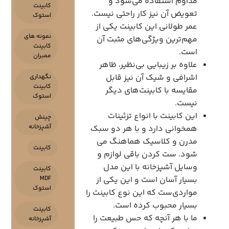
مداوم استفاده می‌شود و
کابینت
تعویض آن نیز کار راحتی نیست.
استوک
عمر طولانی این کابینت یکی از
نمونه های
مهم‌ترین ویژگی‌های مثبت آن
کابینت
است.
ممبران
علاوه بر زیبایی بی‌نظیر، ظاهر
اشرافی و شیک آن نیز قابل
نگهداری
کابینت
مقایسه با کابینت‌های دیگر
استوک
نیست.
این کابینت با انواع تزئینات
چینش
آشپزخانه
همخوانی دارد و با هر دو سبک
مدرن و کلاسیک هماهنگ می
کابینت
شود. ست کردن باقی لوازم و
وسایل آشپزخانه با این مدل
کابینت
بسیار آسان است و این یکی از
MDF
استوک
مواردی‌ست که این نوع کابینت را
بسیار محبوب کرده است.
کابینت
ما با هر آنچه که حس طبیعت را
آشپزخانه