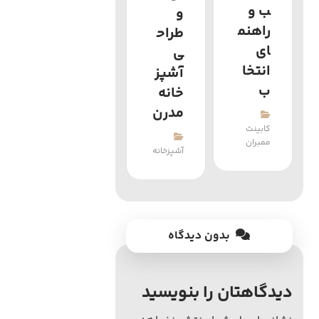
ب و
و
راهنم
طراح
ای
ی
انتخا
آشپز
ب
خانه
مدرن
کابینت
ممبران
آشپزخانه
بدون دیدگاه
دیدگاهتان را بنویسید