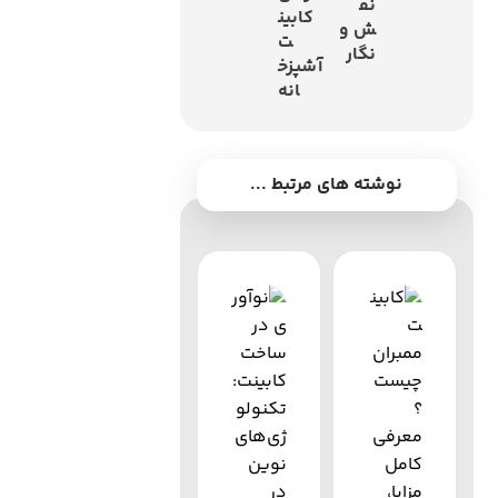
نق
کابین
ش و
ت
نگار
آشپزخ
انه
نوشته های مرتبط ...