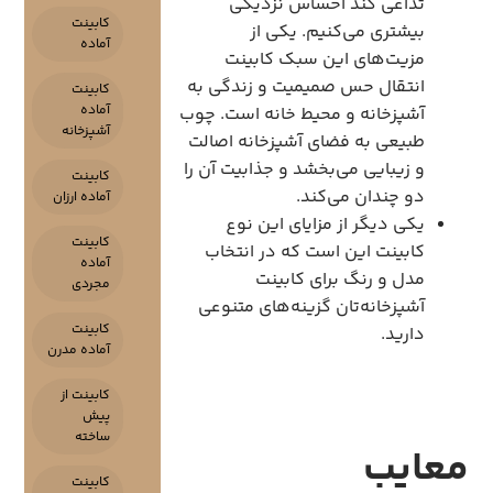
تداعی کند احساس نزدیکی
کابینت
بیشتری می‌کنیم. یکی از
آماده
مزیت‌های این سبک کابینت
انتقال حس صمیمیت و زندگی به
کابینت
آماده
آشپزخانه و محیط خانه است. چوب
آشپزخانه
طبیعی به فضای آشپزخانه اصالت
و زیبایی می‌بخشد و جذابیت آن را
کابینت
دو چندان می‌کند.
آماده ارزان
یکی دیگر از مزایای این نوع
کابینت
کابینت این است که در انتخاب
آماده
مدل و رنگ برای کابینت
مجردی
آشپزخانه‌تان گزینه‌های متنوعی
کابینت
دارید.
آماده مدرن
کابینت از
پیش
ساخته
معایب
کابینت