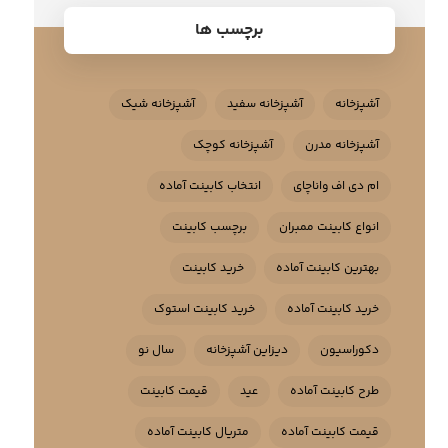
برچسب ها
آشپزخانه
آشپزخانه سفید
آشپزخانه شیک
آشپزخانه مدرن
آشپزخانه کوچک
ام دی اف واناچای
انتخاب کابینت آماده
انواع کابینت ممبران
برچسب کابینت
بهترین کابینت آماده
خرید کابینت
خرید کابینت آماده
خرید کابینت استوک
دکوراسیون
دیزاین آشپزخانه
سال نو
طرح کابینت آماده
عید
قیمت کابینت
قیمت کابینت آماده
متریال کابینت آماده