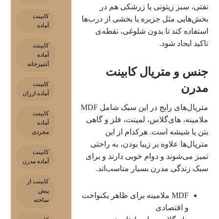
نفتی، سبز زیتونی یا زرشکی هم در
کابینت
بخش‌هایی مثل جزیره یا بخشی از درب‌ها
آماده
استفاده کند تا بدون شلوغی، نقطه‌ی
تاکید ایجاد شود.
کابینت
آماده
آشپزخانه
جنس و متریال کابینت
کابینت
مدرن
آماده ارزان
متریال‌های رایج در این سبک شامل MDF
کابینت
ملامینه، های‌گلاس، لمینت، فلز و گاهی
آماده
بتن یا شیشه است. هرکدام از این
مجردی
متریال‌ها علاوه بر زیبا بودن، به راحتی
کابینت
تمیز می‌شوند و دوام خوبی دارند و برای
آماده مدرن
سبک زندگی مدرن بسیار مناسب‌اند.
کابینت از
پیش
MDF ملامینه برای ظاهر یکنواخت
ساخته
و اقتصادی