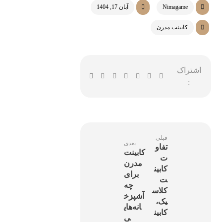
Nimagame
آبان 17, 1404
کابینت مدرن
قبلی
بعدی
تفاو
کابینت
ت
مدرن
کابین
برای
ت
چه
کلاس
آشپزخ
یک،
انه‌های
کابین
ی