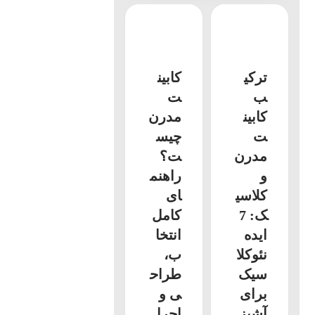
ترکی
کابین
ب
ت
کابین
مدرن
ت
چیس
مدرن
ت؟
و
راهنم
کلاسی
ای
ک: 7
کامل
ایده
انتخا
نئوکلا
ب،
سیک
طراح
برای
ی و
آشپز
اجرا