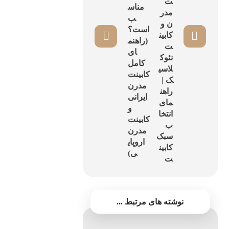
ت
مناس
مدر
ب
ن و
است؟
کابین
(راهنم
ت
ای
نئوک
کامل
لاسی
کابینت
ک |
مدرن
راهن
ایرانی
مای
و
انتخا
کابینت
ب
مدرن
سبک
اروپای
کابین
ی)
ت
نوشته های مرتبط ...