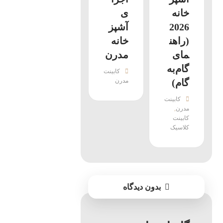
خانه
ی
2026
آشپز
(راهن
خانه
مای
مدرن
گام‌به‌
کابینت
گام)
مدرن
کابینت
مدرن
,
کابینت
کلاسیک
بدون دیدگاه