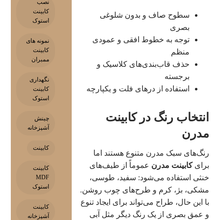
نصب
کابینت
سطوح صاف و بدون شلوغی
استوک
بصری
توجه به خطوط افقی و عمودی
نمونه های
کابینت
منظم
ممبران
حذف قاب‌بندی‌های کلاسیک و
برجسته
نگهداری
استفاده از درهای فلت و یکپارچه
کابینت
استوک
انتخاب رنگ در کابینت
چینش
آشپزخانه
مدرن
کابینت
رنگ‌های سبک مدرن متنوع هستند اما
برای
کابینت مدرن
عموماً از طیف‌های
کابینت
خنثی استفاده می‌شود: سفید، طوسی،
MDF
استوک
مشکی، بژ، کرم و طرح‌های چوب روشن.
با این حال، طراح می‌تواند برای ایجاد تنوع
کابینت
و عمق بصری از یک رنگ دیگر مثل آبی
آشپزخانه