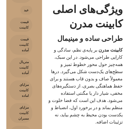
ویژگی‌های اصلی
عید
کابینت مدرن
قیمت
کابینت
طراحی ساده و مینیمال
قیمت
کابینت
کابینت مدرن
بر پایه‌ی نظم، سادگی و
آماده
کارایی طراحی می‌شود. در این سبک،
متریال
همه‌چیز حول محور خطوط تمیز و
کابینت
سطح‌های یک‌دست شکل می‌گیرد. درها
آماده
معمولاً صاف و بدون قاب هستند و برای
مزایای
حفظ هماهنگی بصری، از دستگیره‌های
کابینت
مخفی، شیار دار یا مگنتی استفاده
اماده
می‌شود. هدف این است که فضا خلوت و
منظم بماند و در برخورد اول، انضباط و
مزایای
کابینت
یکدست بودن محیط به چشم بیاید، نه
ممبران
تزئینات اضافه.