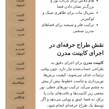
های‌گلاس برای بازتاب نور و
کابینت
استوک
بزرگ‌تر نشان دادن فضا
متریال مات برای ظاهری شیک و
کابینت
لوکس‌تر
سفید
ترکیب فلز و شیشه برای فضاهای
کابینت
مدرن صنعتی
مدرن
نقش طراح حرفه‌ای در
کابینت
مدرن و
اجرای کابینت مدرن
استوک
کابینت مدرن
برای اجرای دقیق به
کابینت
ممبران
طراحی حساب‌شده نیاز دارد، چون وقتی
تزئینات حذف می‌شوند، کیفیت برش‌ها،
کابینت
نورپردازی و تناسب خطوط بیش از پیش
نئوکلاسیک
به چشم می‌آید. ترکیب نورهای خطی، نور
کابینت
مخفی زیر کابینت‌ها و بافت‌های مات یا
هایگلاس
براق، به فضا عمق و پویایی می‌دهد و اگر
توسط یک طراح حرفه‌ای انجام شود،
کابینت