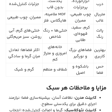
ابزارخورده،
یکدست،
درب
جزئیات کنترل‌شده
پرجزئیات
بدون قاب
متریال
چوب طبیعی،
MDF ملامینه،
ممبران، چوب طبیعی
غالب
ممبران
هایگلاس، فلز
کرم، سفید،
پالت
خنثی‌ها + رنگ
خنثی‌های گرم، آبی
قهوه‌ای،
رنگ
شاخص
روشن، سبز مریم‌گلی
طلایی
خانه‌های
بهترین
فضاهای بزرگ
اکثر فضاها؛ تعادل
امروزی و متراژ
کاربری
و نورگیر
میان گرما و سادگی
کم
حس
باشکوه و
شفاف و منظم
گرم و شیک
فضا
اصیل
مزایا و ملاحظات هر سبک
کابینت مدرن:
نظافت آسان، بیشینه‌سازی فضا؛ نیازمند
اجرای دقیق برای یکدستی سطوح.
کابینت نئوکلاسیک:
گرما و اصالت کنترل‌شده؛ انتخاب