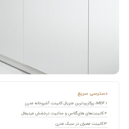
MDF، پرکاربردترین متریال کابینت آشپزخانه مدرن
کابینت‌های های‌گلاس و جذابیت درخشش مینیمال
کابینت ممبران در سبک مدرن