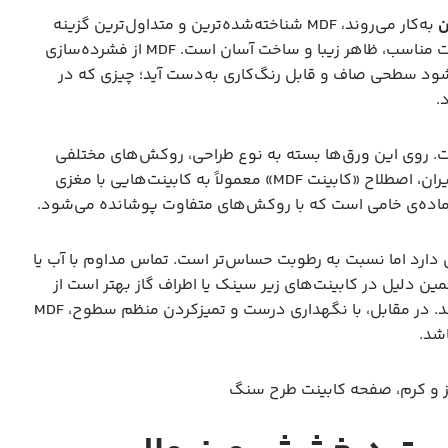
ن
به‌کار می‌روند، MDF شناخته‌شده‌ترین و متداول‌ترین گزینه
است. دلیلش هم روشن است. ام دی اف ترکیب مناسبی از قیمت مناسب، ظاهر زیبا و ساخت آسان است. MDF از فشرده‌سازی
ود سطحی صاف و قابل رنگ‌کاری به‌دست آید؛ چیزی که در
.
ذیری بالای آن است. روی این ورق‌ها بسته به نوع طراحی، روکش‌های مختلفی
مثل ملامینه، PVC، هایگلاس یا سوپر مات کشیده می‌شود. در ایران، اصطلاح «کابینت MDF» معمولاً به کابینت‌هایی با مغزی
 قابل قبولی دارد اما نسبت به رطوبت حساس‌تر است. تماس مداوم با آب یا
 دلیل در کابینت‌های زیر سینک یا اطراف گاز بهتر است از
روکش‌های ضد‌آب استفاده شود و درزها به‌خوبی آب‌بندی شوند. در مقابل، با نگهداری درست و تمیزکردن منظم سطوح، MDF
اشد.