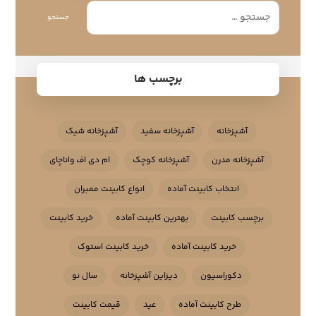
جستجو
برچسب ها
آشپزخانه
آشپزخانه سفید
آشپزخانه شیک
آشپزخانه مدرن
آشپزخانه کوچک
ام دی اف واناچای
انتخاب کابینت آماده
انواع کابینت ممبران
برچسب کابینت
بهترین کابینت آماده
خرید کابینت
خرید کابینت آماده
خرید کابینت استوک
دکوراسیون
دیزاین آشپزخانه
سال نو
طرح کابینت آماده
عید
قیمت کابینت