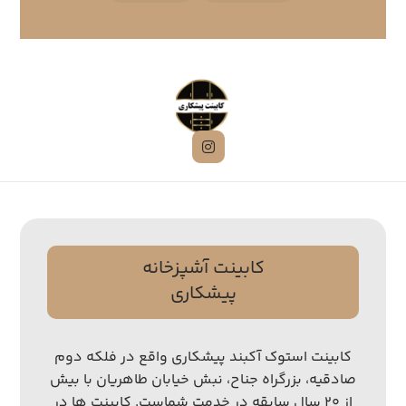
کابینت آشپزخانه
پیشکاری
کابینت استوک آکبند پیشکاری واقع در فلکه دوم
صادقیه، بزرگراه جناح، نبش خیابان طاهریان با بیش
از ۲۰ سال سابقه در خدمت شماست. کابینت ها در