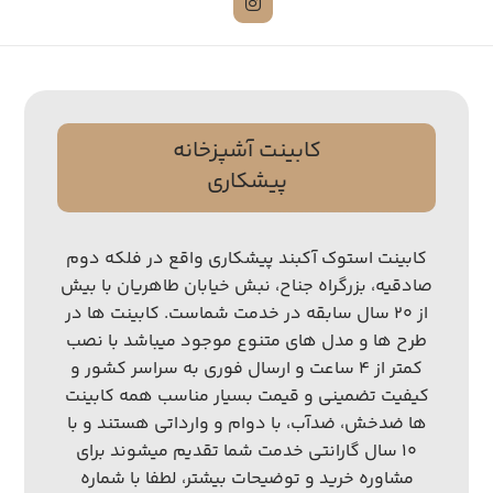
کابینت آشپزخانه
پیشکاری
کابینت استوک آکبند پیشکاری واقع در فلکه دوم
صادقیه، بزرگراه جناح، نبش خیابان طاهریان با بیش
از ۲۰ سال سابقه در خدمت شماست. کابینت ها در
طرح ها و مدل های متنوع موجود میباشد با نصب
کمتر از ۴ ساعت و ارسال فوری به سراسر کشور و
کیفیت تضمینی و قیمت بسیار مناسب همه کابینت
ها ضدخش، ضدآب، با دوام و وارداتی هستند و با
۱۰ سال گارانتی خدمت شما تقدیم میشوند برای
مشاوره خرید و توضیحات بیشتر، لطفا با شماره