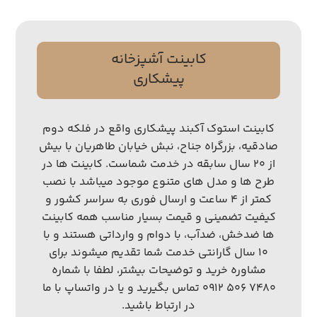
کابینت آشپزخانه
پیشکاری
کابینت استوک آکبند پیشکاری واقع در فلکه دوم
صادقیه، بزرگراه جناح، نبش خیابان طاهریان با بیش
از ۲۰ سال سابقه در خدمت شماست. کابینت ها در
طرح ها و مدل های متنوع موجود میباشد با نصب
کمتر از ۴ ساعت و ارسال فوری به سراسر کشور و
کیفیت تضمینی و قیمت بسیار مناسب همه کابینت
ها ضدخش، ضدآب، با دوام و وارداتی هستند و با
۱۰ سال گارانتی خدمت شما تقدیم میشوند برای
مشاوره خرید و توضیحات بیشتر، لطفا با شماره
۷۴۸۰ ۵۰۶ ۰۹۱۲ تماس بگیرید و یا در واتساپ با ما
در ارتباط باشید.