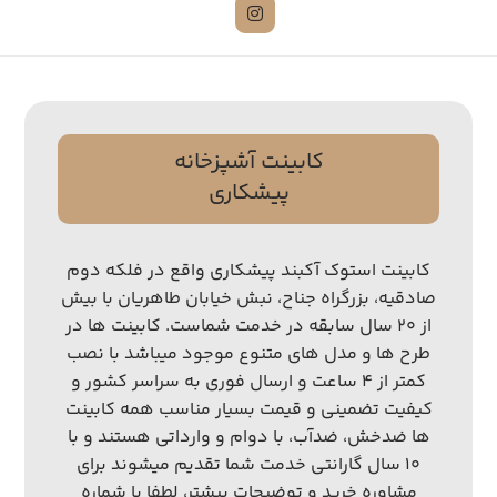
کابینت آشپزخانه
پیشکاری
کابینت استوک آکبند پیشکاری واقع در فلکه دوم
صادقیه، بزرگراه جناح، نبش خیابان طاهریان با بیش
از ۲۰ سال سابقه در خدمت شماست. کابینت ها در
طرح ها و مدل های متنوع موجود میباشد با نصب
کمتر از ۴ ساعت و ارسال فوری به سراسر کشور و
کیفیت تضمینی و قیمت بسیار مناسب همه کابینت
ها ضدخش، ضدآب، با دوام و وارداتی هستند و با
۱۰ سال گارانتی خدمت شما تقدیم میشوند برای
مشاوره خرید و توضیحات بیشتر، لطفا با شماره