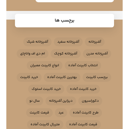
برچسب ها
آشپزخانه
آشپزخانه سفید
آشپزخانه شیک
آشپزخانه مدرن
آشپزخانه کوچک
ام دی اف واناچای
انتخاب کابینت آماده
انواع کابینت ممبران
برچسب کابینت
بهترین کابینت آماده
خرید کابینت
خرید کابینت آماده
خرید کابینت استوک
دکوراسیون
دیزاین آشپزخانه
سال نو
طرح کابینت آماده
عید
قیمت کابینت
قیمت کابینت آماده
متریال کابینت آماده