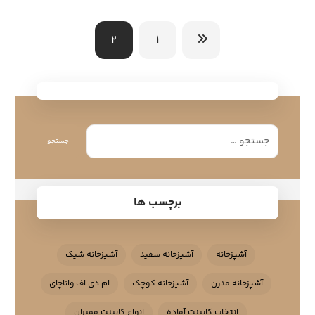
2
1
جستجو
برچسب ها
آشپزخانه
آشپزخانه سفید
آشپزخانه شیک
آشپزخانه مدرن
آشپزخانه کوچک
ام دی اف واناچای
انتخاب کابینت آماده
انواع کابینت ممبران