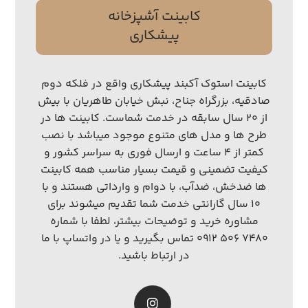
کابینت آشپزخانه
پیشکاری
کابینت استوک آکبند پیشکاری واقع در فلکه دوم
صادقیه، بزرگراه جناح، نبش خیابان طاهریان با بیش
از ۲۰ سال سابقه در خدمت شماست. کابینت ها در
طرح ها و مدل های متنوع موجود میباشد با نصب
کمتر از ۴ ساعت و ارسال فوری به سراسر کشور و
کیفیت تضمینی و قیمت بسیار مناسب همه کابینت
ها ضدخش، ضدآب، با دوام و وارداتی هستند و با
۱۰ سال گارانتی خدمت شما تقدیم میشوند برای
مشاوره خرید و توضیحات بیشتر، لطفا با شماره
۷۴۸۰ ۵۰۶ ۰۹۱۲ تماس بگیرید و یا در واتساپ با ما
در ارتباط باشید.