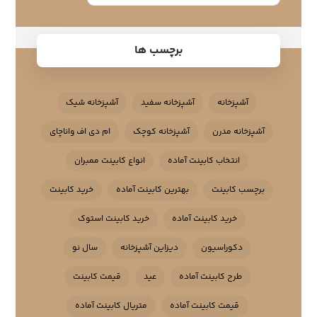
برچسب ها
آشپزخانه
آشپزخانه سفید
آشپزخانه شیک
آشپزخانه مدرن
آشپزخانه کوچک
ام دی اف واناچای
انتخاب کابینت آماده
انواع کابینت ممبران
برچسب کابینت
بهترین کابینت آماده
خرید کابینت
خرید کابینت آماده
خرید کابینت استوک
دکوراسیون
دیزاین آشپزخانه
سال نو
طرح کابینت آماده
عید
قیمت کابینت
قیمت کابینت آماده
متریال کابینت آماده