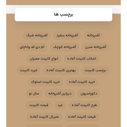
برچسب ها
آشپزخانه
آشپزخانه سفید
آشپزخانه شیک
آشپزخانه مدرن
آشپزخانه کوچک
ام دی اف واناچای
انتخاب کابینت آماده
انواع کابینت ممبران
برچسب کابینت
بهترین کابینت آماده
خرید کابینت
خرید کابینت آماده
خرید کابینت استوک
دکوراسیون
دیزاین آشپزخانه
سال نو
طرح کابینت آماده
عید
قیمت کابینت
قیمت کابینت آماده
متریال کابینت آماده