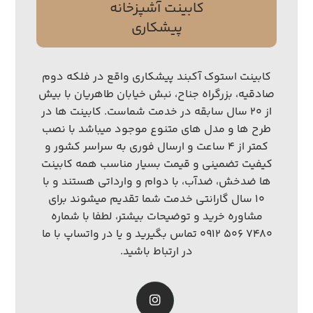
کابینت آشپزخانه
پیشکاری
کابینت استوک آکبند پیشکاری واقع در فلکه دوم
صادقیه، بزرگراه جناح، نبش خیابان طاهریان با بیش
از ۲۰ سال سابقه در خدمت شماست. کابینت ها در
طرح ها و مدل های متنوع موجود میباشد با نصب
کمتر از ۴ ساعت و ارسال فوری به سراسر کشور و
کیفیت تضمینی و قیمت بسیار مناسب همه کابینت
ها ضدخش، ضدآب، با دوام و وارداتی هستند و با
۱۰ سال گارانتی خدمت شما تقدیم میشوند برای
مشاوره خرید و توضیحات بیشتر، لطفا با شماره
۷۴۸۰ ۵۰۶ ۰۹۱۲ تماس بگیرید و یا در واتساپ با ما
در ارتباط باشید.