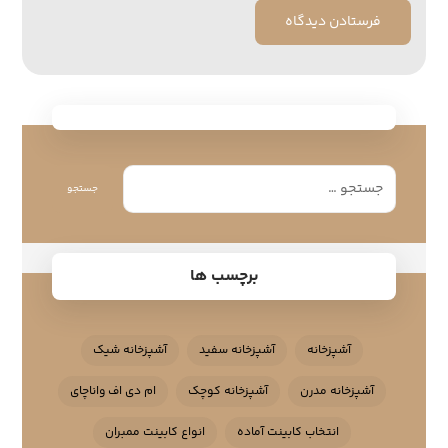
فرستادن دیدگاه
جستجو
برچسب ها
آشپزخانه
آشپزخانه سفید
آشپزخانه شیک
آشپزخانه مدرن
آشپزخانه کوچک
ام دی اف واناچای
انتخاب کابینت آماده
انواع کابینت ممبران