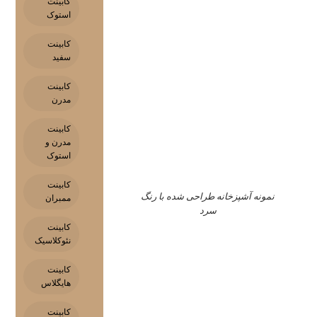
کابینت
استوک
کابینت
سفید
کابینت
مدرن
کابینت
مدرن و
استوک
کابینت
نمونه آشپزخانه طراحی شده با رنگ
ممبران
سرد
کابینت
نئوکلاسیک
کابینت
هایگلاس
کابینت