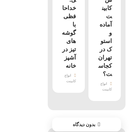
کابین
خداحا
ت
فظی
آماده
با
و
گوشه‌
استو
های
ک در
تیز در
تهران
آشپز
کجاس
خانه
ت؟
انواع
کابینت
انواع
کابینت
بدون دیدگاه