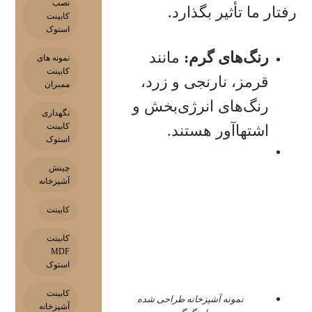
نصب
رفتار ما تأثیر بگذارد.
کابینت
استوک
رنگ‌های گرم
:
مانند
نمونه های
کابینت
قرمز، نارنجی و زرد،
ممبران
رنگ‌های انرژی‌بخش و
نگهداری
کابینت
اشتهاآور هستند.
استوک
چینش
آشپزخانه
کابینت
کابینت
MDF
استوک
کابینت
نمونه آشپزخانه طراحی شده
آشپزخانه