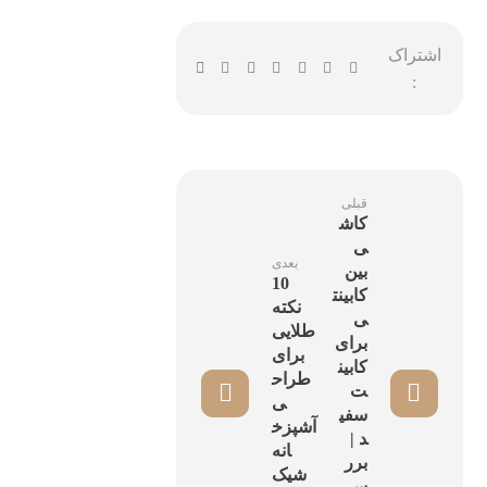
قبلی
کاش
ی
بعدی
بین
10
کابینت
نکته
ی
طلایی
برای
برای
کابین
طراح
ت
ی
سفی
آشپزخ
د |
انه
برر
شیک
سی