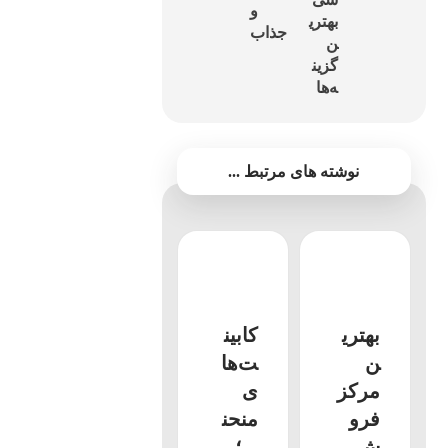
و
بهتری
جذاب
ن
گزین
ه‌ها
نوشته های مرتبط ...
بهتری
کابین
ن
ت‌ها
مرکز
ی
فرو
منحن
ش
ی؛