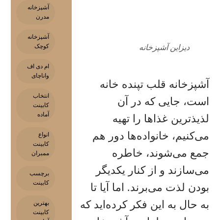
آشپزخانه
مدرن
آشپزخانه
کوچک
دیزاین آشپزخانه
ام دی اف
واناچای
آشپزخانه قلب تپنده خانه
انتخاب
است، جایی که در آن
کابینت
آماده
لذیذترین غذاها را تهیه
می‌کنیم، خانواده‌ها دور هم
انواع
کابینت
جمع می‌شوند، خاطره
ممبران
می‌سازند و از کنار یکدیگر
برچسب
کابینت
بودن لذت می‌برند. اما آیا تا
به حال به این فکر کرده‌اید که
بهترین
کابینت