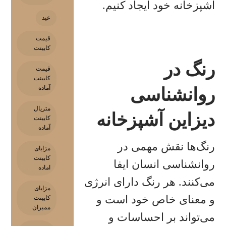
آشپزخانه خود ایجاد کنیم.
عید
قیمت
کابینت
رنگ در
قیمت
کابینت
آماده
روانشناسی
متریال
دیزاین آشپزخانه
کابینت
آماده
رنگ‌ها نقش مهمی در
مزایای
کابینت
روانشناسی انسان ایفا
اماده
می‌کنند. هر رنگ دارای انرژی
مزایای
و معنای خاص خود است و
کابینت
ممبران
می‌تواند بر احساسات و