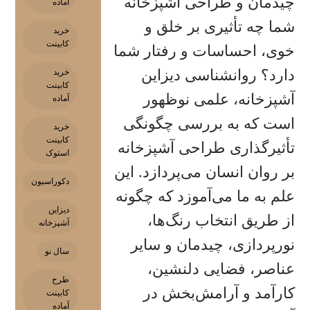
چیدمان و طراحی آشپزخانه
آماده
شما چه تأثیری بر خلق و
خرید
کابینت
خوی، احساسات و رفتار شما
دارد؟ روانشناسی دیزاین
خرید
کابینت
آشپزخانه، علمی نوظهور
آماده
است که به بررسی چگونگی
خرید
کابینت
تأثیرگذاری طراحی آشپزخانه
استوک
بر روان انسان می‌پردازد. این
دکوراسیون
علم به ما می‌آموزد که چگونه
دیزاین
از طریق انتخاب رنگ‌ها،
آشپزخانه
نورپردازی، چیدمان و سایر
سال نو
عناصر، فضایی دلنشین،
طرح
کارآمد و آرامش‌بخش در
کابینت
آماده